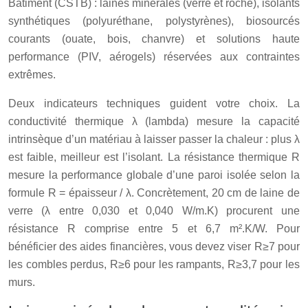
Bâtiment
(CSTB) : laines minérales (verre et roche), isolants
synthétiques (polyuréthane, polystyrènes), biosourcés
courants (ouate, bois, chanvre) et solutions haute
performance (PIV, aérogels) réservées aux contraintes
extrêmes.
Deux indicateurs techniques guident votre choix. La
conductivité thermique λ (lambda) mesure la capacité
intrinsèque d’un matériau à laisser passer la chaleur : plus λ
est faible, meilleur est l’isolant. La résistance thermique R
mesure la performance globale d’une paroi isolée selon la
formule R = épaisseur / λ. Concrètement, 20 cm de laine de
verre (λ entre 0,030 et 0,040 W/m.K) procurent une
résistance R comprise entre 5 et 6,7 m².K/W. Pour
bénéficier des aides financières, vous devez viser R≥7 pour
les combles perdus, R≥6 pour les rampants, R≥3,7 pour les
murs.