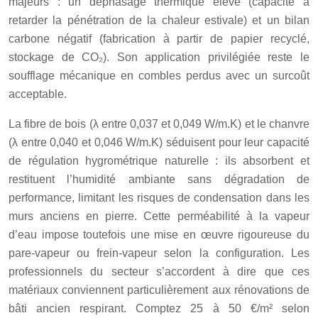
majeurs : un déphasage thermique élevé (capacité à
retarder la pénétration de la chaleur estivale) et un bilan
carbone négatif (fabrication à partir de papier recyclé,
stockage de CO₂). Son application privilégiée reste le
soufflage mécanique en combles perdus avec un surcoût
acceptable.
La fibre de bois (λ entre 0,037 et 0,049 W/m.K) et le chanvre
(λ entre 0,040 et 0,046 W/m.K) séduisent pour leur capacité
de régulation hygrométrique naturelle : ils absorbent et
restituent l’humidité ambiante sans dégradation de
performance, limitant les risques de condensation dans les
murs anciens en pierre. Cette perméabilité à la vapeur
d’eau impose toutefois une mise en œuvre rigoureuse du
pare-vapeur ou frein-vapeur selon la configuration. Les
professionnels du secteur s’accordent à dire que ces
matériaux conviennent particulièrement aux rénovations de
bâti ancien respirant. Comptez 25 à 50 €/m² selon