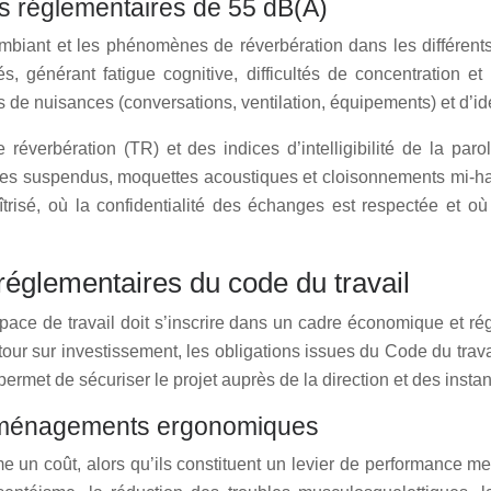
ls réglementaires de 55 dB(A)
 ambiant et les phénomènes de réverbération dans les différen
énérant fatigue cognitive, difficultés de concentration et
 de nuisances (conversations, ventilation, équipements) et d’ide
réverbération (TR) et des indices d’intelligibilité de la par
es suspendus, moquettes acoustiques et cloisonnements mi‑hau
trisé, où la confidentialité des échanges est respectée et où
 réglementaires du code du travail
pace de travail doit s’inscrire dans un cadre économique et rég
retour sur investissement, les obligations issues du Code du tr
 permet de sécuriser le projet auprès de la direction et des inst
s aménagements ergonomiques
 coût, alors qu’ils constituent un levier de performance mesur