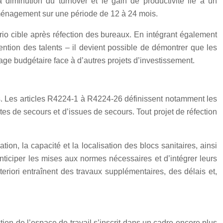
a diminution du turnover et le gain de productivité lié à un
aménagement sur une période de 12 à 24 mois.
rio cible après réfection des bureaux. En intégrant également
tention des talents – il devient possible de démontrer que les
ge budgétaire face à d’autres projets d’investissement.
iés. Les articles R4224-1 à R4224-26 définissent notamment les
stes de secours et d’issues de secours. Tout projet de réfection
ion, la capacité et la localisation des blocs sanitaires, ainsi
ticiper les mises aux normes nécessaires et d’intégrer leurs
teriori entraînent des travaux supplémentaires, des délais et,
tion de l’espace de travail s’inscrit dans un cadre encore plus