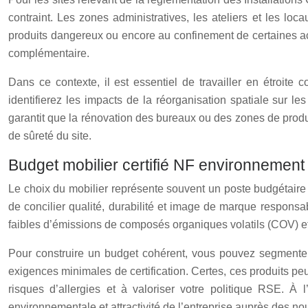
contraint. Les zones administratives, les ateliers et les lo
produits dangereux ou encore au confinement de certaines act
complémentaire.
Dans ce contexte, il est essentiel de travailler en étroit
identifierez les impacts de la réorganisation spatiale sur 
garantit que la rénovation des bureaux ou des zones de produc
de sûreté du site.
Budget mobilier certifié NF environnement
Le choix du mobilier représente souvent un poste budgétaire s
de concilier qualité, durabilité et image de marque responsab
faibles d’émissions de composés organiques volatils (COV) e
Pour construire un budget cohérent, vous pouvez segmenter 
exigences minimales de certification. Certes, ces produits peuv
risques d’allergies et à valoriser votre politique RSE. À 
environnementale et attractivité de l’entreprise auprès des no