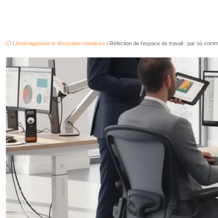
/
Aménagement et décoration intérieure
/ Réfection de l’espace de travail : par où com