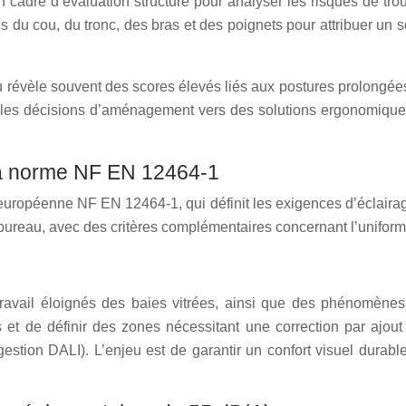
dre d’évaluation structuré pour analyser les risques de troub
du cou, du tronc, des bras et des poignets pour attribuer un s
 révèle souvent des scores élevés liés aux postures prolongées
 les décisions d’aménagement vers des solutions ergonomiques 
la norme NF EN 12464-1
ropéenne NF EN 12464-1, qui définit les exigences d’éclairage 
ureau, avec des critères complémentaires concernant l’uniformité
travail éloignés des baies vitrées, ainsi que des phénomènes
s et de définir des zones nécessitant une correction par ajo
 gestion DALI). L’enjeu est de garantir un confort visuel dura