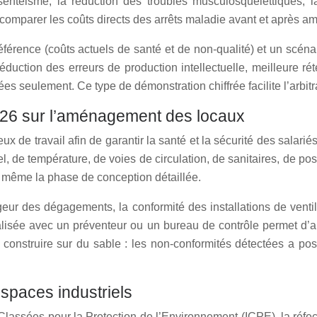
sentéisme, la réduction des troubles musculosquelettiques, l
comparer les coûts directs des arrêts maladie avant et après 
férence (coûts actuels de santé et de non‑qualité) et un scéna
duction des erreurs de production intellectuelle, meilleure ré
eulement. Ce type de démonstration chiffrée facilite l’arbitra
-26 sur l’aménagement des locaux
x de travail afin de garantir la santé et la sécurité des salar
iel, de température, de voies de circulation, de sanitaires, de po
t même la phase de conception détaillée.
eur des dégagements, la conformité des installations de ventilat
alisée avec un préventeur ou un bureau de contrôle permet d’an
 construire sur du sable : les non‑conformités détectées a pos
espaces industriels
 Classées pour la Protection de l’Environnement (ICPE), la réfec