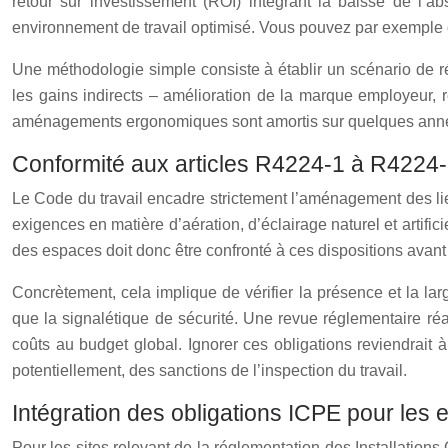
retour sur investissement (ROI) intégrant la baisse de l’ab
environnement de travail optimisé. Vous pouvez par exemple 
Une méthodologie simple consiste à établir un scénario de ré
les gains indirects – amélioration de la marque employeur, ré
aménagements ergonomiques sont amortis sur quelques années s
Conformité aux articles R4224-1 à R4224
Le Code du travail encadre strictement l’aménagement des lieu
exigences en matière d’aération, d’éclairage naturel et artific
des espaces doit donc être confronté à ces dispositions avan
Concrètement, cela implique de vérifier la présence et la larg
que la signalétique de sécurité. Une revue réglementaire ré
coûts au budget global. Ignorer ces obligations reviendrait à
potentiellement, des sanctions de l’inspection du travail.
Intégration des obligations ICPE pour les 
Pour les sites relevant de la réglementation des Installations